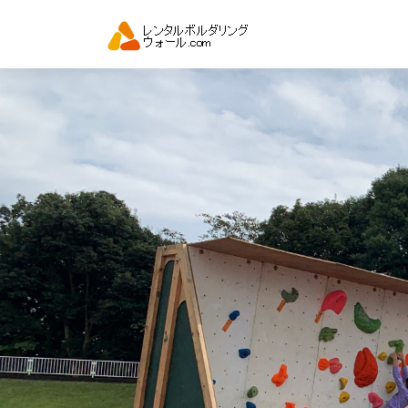
コ
ン
テ
ン
ツ
へ
ス
キ
ッ
プ