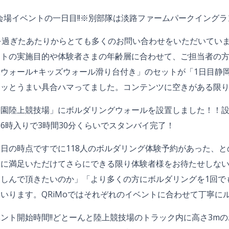
日間連続別会場イベントの一日目!!※別部隊は淡路ファームパークイング
を過ぎたあたりからとても多くのお問い合わせをいただいてい
ントの実施目的や体験者さまの年齢層に合わせて、ご担当者の
ウォール+キッズウォール滑り台付き」のセットが「1日目静岡
タッとうまい具合ハマってました。コンテンツに空きがある限
公園陸上競技場」にボルダリングウォールを設置しました！！
6時入りで3時間30分くらいでスタンバイ完了！
日の時点ですでに118人のボルダリング体験予約があった、
りに満足いただけてさらにできる限り体験者様をお待たせしな
しんで頂きたいのか」「より多くの方にボルダリングを1回で
いります。QRiMoではそれぞれのイベントに合わせて丁寧に
ント開始時間!!どとーんと陸上競技場のトラック内に高さ3mの