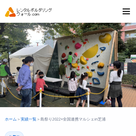
コ
ン
メニュー
テ
ン
ツ
へ
トップ
自動見積り
商品一覧
ス
キ
ッ
プ
アーバンスポーツイベント.JP
ホーム
＞
実績一覧
＞
島祭り2022×全国連携マルシェin芝浦