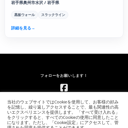
岩手県奥州市水沢 / 岩手県
黒板ウォール
スラックライン
詳細を見る
→
フォローをお願いします！
当社のウェブサイトではCookieを使用して、お客様の好み
を記憶し、繰り返しアクセスすることで、最も関連性の高
いエクスペリエンスを提供します。 「すべて受け入れる」
をクリックすると、すべてのCookieの使用に同意したこと
になります。ただし、「Cookie設定」にアクセスして、管
Copyright © 2026 レンタルボルダリングウォール.com｜イベント
理された同意を提供することができます。