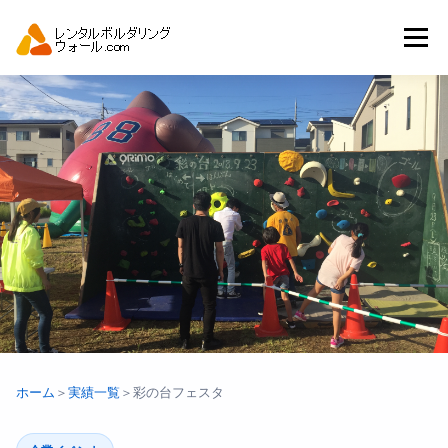
コ
ン
メニュー
テ
ン
ツ
へ
トップ
自動見積り
商品一覧
ス
キ
ッ
プ
アーバンスポーツイベント.JP
ホーム
＞
実績一覧
＞
彩の台フェスタ