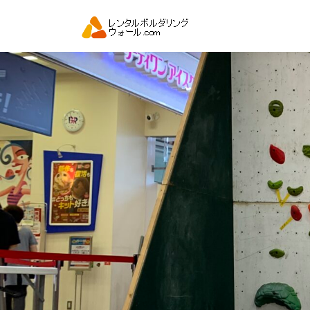
コ
ン
テ
ン
ツ
へ
ス
キ
ッ
プ