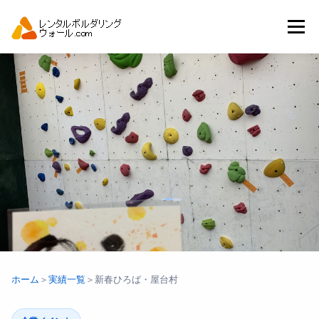
コ
ン
メニュー
テ
ン
ツ
へ
トップ
自動見積り
商品一覧
ス
キ
ッ
プ
アーバンスポーツイベント.JP
ホーム
＞
実績一覧
＞
新春ひろば・屋台村