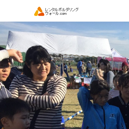
コ
ン
テ
ン
ツ
へ
ス
キ
ッ
プ