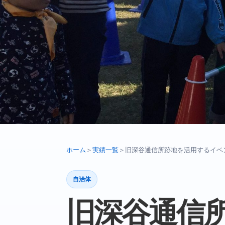
ホーム
＞
実績一覧
＞
旧深谷通信所跡地を活用するイベ
自治体
旧深谷通信