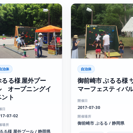
自治体
自治体
ぷるる様 屋外プー
御前崎市 ぷるる様 
ル オープニングイ
マーフェスティバ
ベント
開催日
2017-07-30
催日
17-07-02
開催場所
御前崎市 ぷるる / 静岡県
催場所
るる様 屋外プール / 静岡県