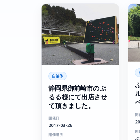
自治体
静岡県御前崎市のぷ
るる様にて出店させ
て頂きました。
開
開催日
20
2017-03-26
開
開催場所
ぷ