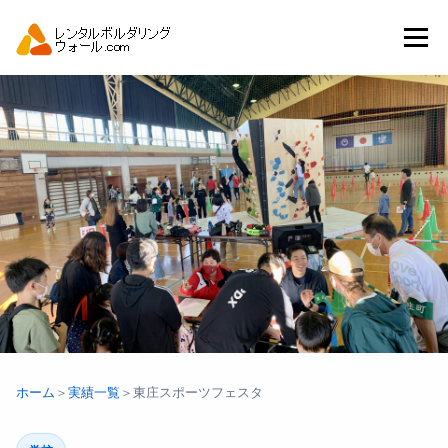
コ
ン
メニュー
テ
ン
ツ
へ
トップ
自動見積り
商品一覧
ス
キ
ッ
プ
アーバンスポーツイベント.JP
ホーム
＞
実績一覧
＞
東庄スポーツフェスタ