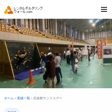
コ
ン
メニュー
テ
ン
ツ
へ
トップ
自動見積り
商品一覧
ス
キ
ッ
プ
アーバンスポーツイベント.JP
ホーム
＞
実績一覧
＞
武道館サンクスデー