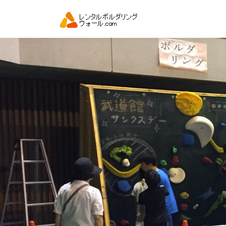
コ
ン
テ
ン
ツ
へ
ス
キ
ッ
プ