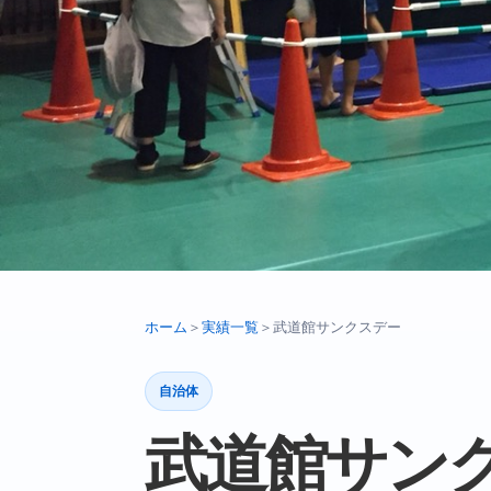
ホーム
＞
実績一覧
＞
武道館サンクスデー
自治体
武道館サン