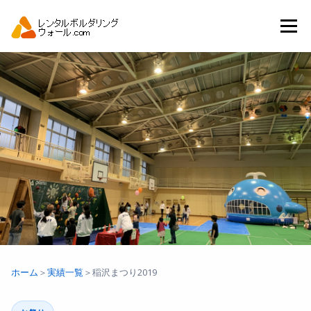
コ
ン
メニュー
テ
ン
ツ
へ
トップ
自動見積り
商品一覧
ス
キ
ッ
プ
アーバンスポーツイベント.JP
ホーム
＞
実績一覧
＞
稲沢まつり2019