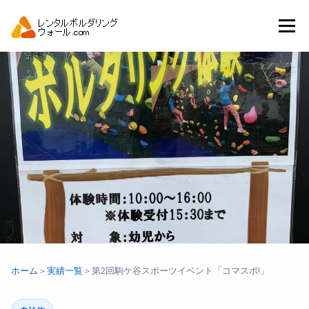
コ
ン
メニュー
テ
ン
ツ
へ
トップ
自動見積り
商品一覧
ス
キ
ッ
プ
アーバンスポーツイベント.JP
ホーム
＞
実績一覧
＞
第2回駒ケ谷スポーツイベント「コマスポ!」