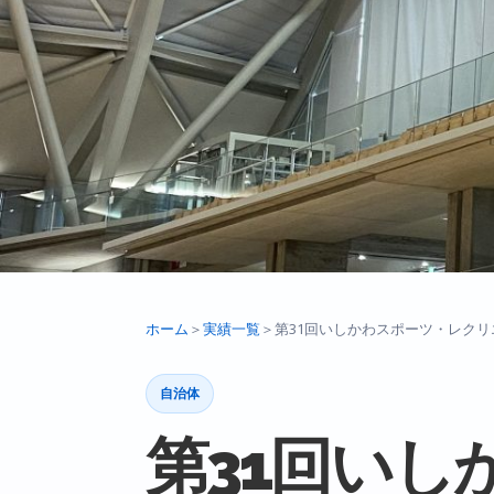
ホーム
＞
実績一覧
＞
第31回いしかわスポーツ・レク
自治体
第31回いし