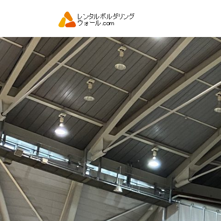
コ
ン
テ
ン
ツ
へ
ス
キ
ッ
プ