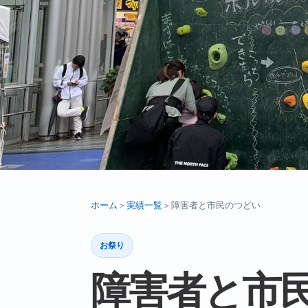
ホーム
＞
実績一覧
＞
障害者と市民のつどい
お祭り
障害者と市