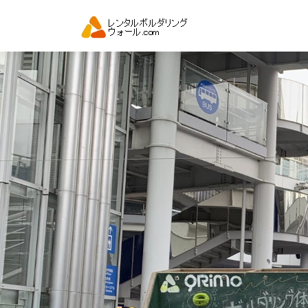
コ
ン
テ
ン
ツ
へ
ス
キ
ッ
プ