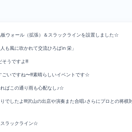
黒板ウォール（拡張）＆スラックラインを設置しました☆
人も風に吹かれて交流ひろばin 栄」
そうですよ!!!
すごいですね〜!!!素晴らしいイベントです☆
ればこの通り雨も心配なし♪☆
でしたよ!!!!沢山の出店や演奏また合唱♪さらにプロとの将
＆スラックライン☆