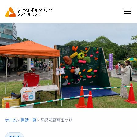
コ
ン
メニュー
テ
ン
ツ
へ
トップ
自動見積り
商品一覧
ス
キ
ッ
プ
アーバンスポーツイベント.JP
ホーム
＞
実績一覧
＞
馬見花菖蒲まつり