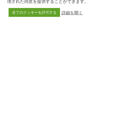
理された同意を提供することができます。
自治体
詳細を開く
全てのクッキーを許可する
大東児童館まつり
開催日
2018-01-24
開催場所
シオーネ / 静岡県
黒板ウォール
詳細を見る
→
フォローをお願いします！