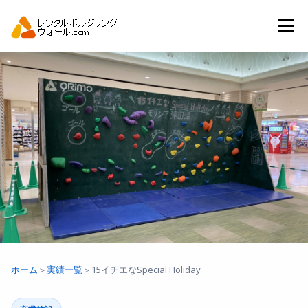
コ
ン
メニュー
テ
ン
ツ
へ
トップ
自動見積り
商品一覧
ス
キ
ッ
プ
アーバンスポーツイベント.JP
ホーム
＞
実績一覧
＞
15イチエなSpecial Holiday