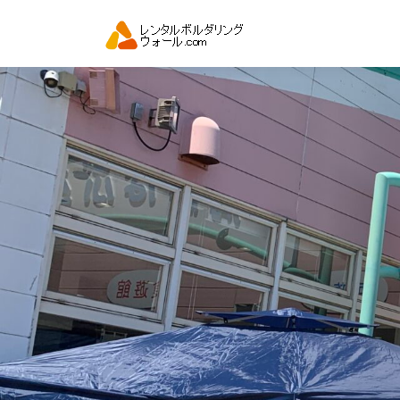
コ
ン
テ
ン
ツ
へ
ス
キ
ッ
プ