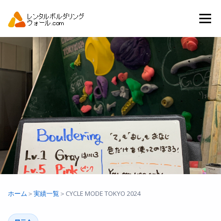
コ
ン
メニュー
テ
ン
ツ
へ
トップ
自動見積り
商品一覧
ス
キ
ッ
プ
アーバンスポーツイベント.JP
ホーム
＞
実績一覧
＞
CYCLE MODE TOKYO 2024