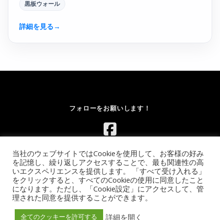
黒板ウォール
詳細を見る
→
フォローをお願いします！
当社のウェブサイトではCookieを使用して、お客様の好み
を記憶し、繰り返しアクセスすることで、最も関連性の高
いエクスペリエンスを提供します。 「すべて受け入れる」
をクリックすると、すべてのCookieの使用に同意したこと
になります。ただし、「Cookie設定」にアクセスして、管
Copyright © 2026 レンタルボルダリングウォール.com｜イベント
理された同意を提供することができます。
向け移動式ウォールのレンタル【全国対応】
–
OnePress
theme
by FameThemes
詳細を開く
全てのクッキーを許可する