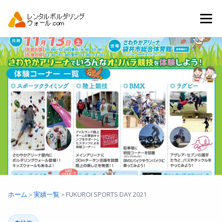
コ
ン
メニュー
テ
ン
ツ
へ
トップ
自動見積り
商品一覧
ス
キ
ッ
プ
アーバンスポーツイベント.JP
ホーム
＞
実績一覧
＞
FUKUROI SPORTS DAY 2021