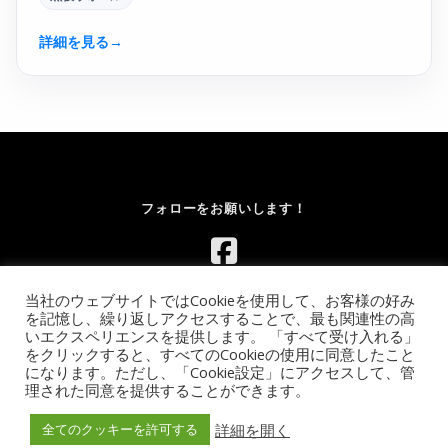
詳細を見る
→
フォローをお願いします！
当社のウェブサイトではCookieを使用して、お客様の好み
を記憶し、繰り返しアクセスすることで、最も関連性の高
いエクスペリエンスを提供します。 「すべて受け入れる」
をクリックすると、すべてのCookieの使用に同意したこと
になります。ただし、「Cookie設定」にアクセスして、管
Copyright © 2026 レンタルボルダリングウォール.com｜イベント
理された同意を提供することができます。
向け移動式ウォールのレンタル【全国対応】
–
OnePress
theme
by FameThemes
詳細を開く
全てのクッキーを許可する