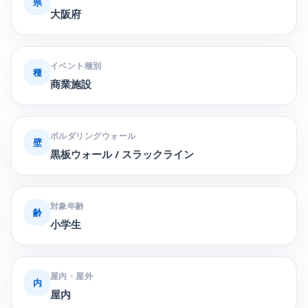
県
大阪府
イベント種別
種
商業施設
ボルダリングウォール
壁
黒板ウォール / スラックライン
対象年齢
齢
小学生
屋内・屋外
内
屋内