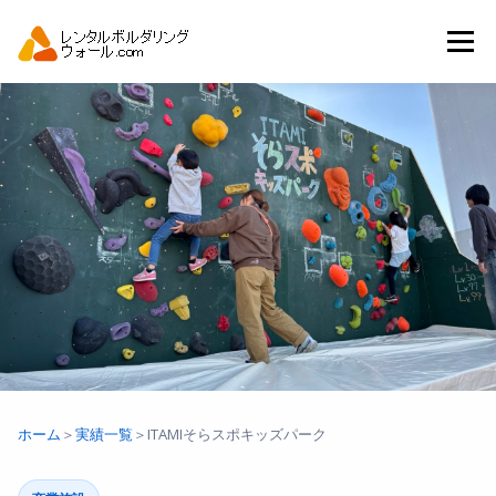
コ
ン
メニュー
テ
ン
ツ
へ
トップ
自動見積り
商品一覧
ス
キ
ッ
プ
アーバンスポーツイベント.JP
ホーム
＞
実績一覧
＞
ITAMIそらスポキッズパーク