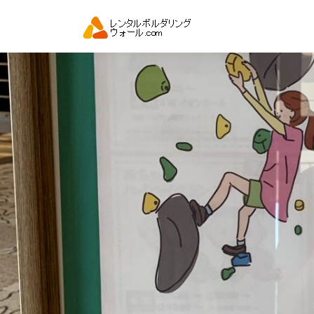
コ
ン
テ
ン
ツ
へ
ス
キ
ッ
プ