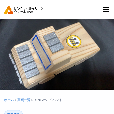
コ
ン
メニュー
テ
ン
ツ
へ
トップ
自動見積り
商品一覧
ス
キ
ッ
プ
アーバンスポーツイベント.JP
ホーム
＞
実績一覧
＞
RENEWAL イベント