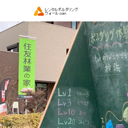
コ
ン
テ
ン
ツ
へ
ス
キ
ッ
プ