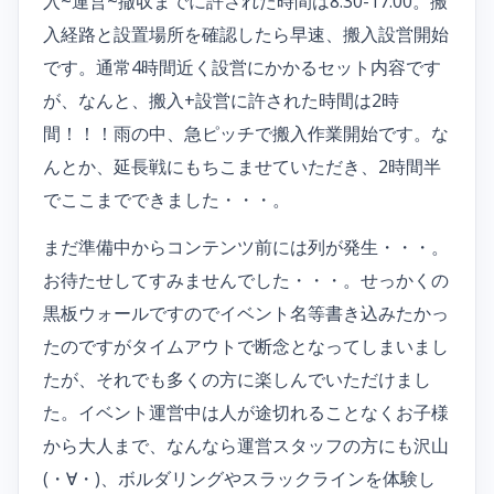
入~運営~撤収までに許された時間は8:30-17:00。搬
入経路と設置場所を確認したら早速、搬入設営開始
です。通常4時間近く設営にかかるセット内容です
が、なんと、搬入+設営に許された時間は2時
間！！！雨の中、急ピッチで搬入作業開始です。な
んとか、延長戦にもちこませていただき、2時間半
でここまでできました・・・。
まだ準備中からコンテンツ前には列が発生・・・。
お待たせしてすみませんでした・・・。せっかくの
黒板ウォールですのでイベント名等書き込みたかっ
たのですがタイムアウトで断念となってしまいまし
たが、それでも多くの方に楽しんでいただけまし
た。イベント運営中は人が途切れることなくお子様
から大人まで、なんなら運営スタッフの方にも沢山
(・∀・)、ボルダリングやスラックラインを体験し