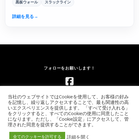
黒板ウォール
スラックライン
詳細を見る
→
フォローをお願いします！
当社のウェブサイトではCookieを使用して、お客様の好み
を記憶し、繰り返しアクセスすることで、最も関連性の高
いエクスペリエンスを提供します。 「すべて受け入れる」
をクリックすると、すべてのCookieの使用に同意したこと
になります。ただし、「Cookie設定」にアクセスして、管
Copyright © 2026 レンタルボルダリングウォール.com｜イベント
理された同意を提供することができます。
向け移動式ウォールのレンタル【全国対応】
–
OnePress
theme
by FameThemes
詳細を開く
全てのクッキーを許可する