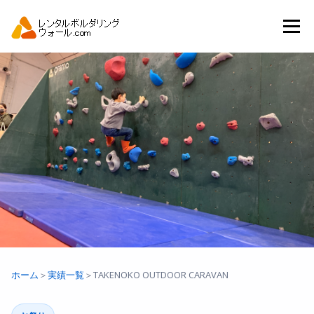
コ
ン
メニュー
テ
ン
ツ
へ
トップ
自動見積り
商品一覧
ス
キ
ッ
プ
アーバンスポーツイベント.JP
ホーム
＞
実績一覧
＞
TAKENOKO OUTDOOR CARAVAN