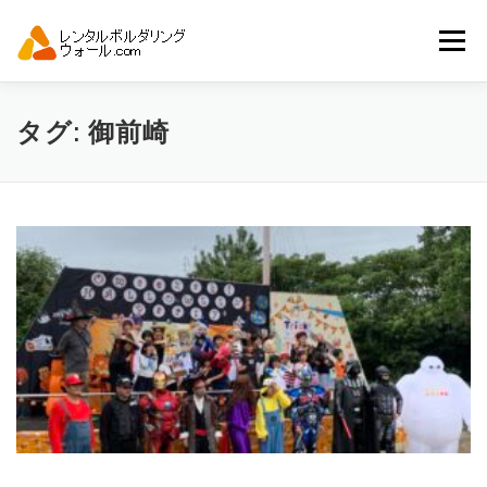
コ
ン
メニュー
テ
ン
ツ
へ
トップ
自動見積り
商品一覧
タグ:
御前崎
ス
キ
ッ
プ
アーバンスポーツイベント.JP