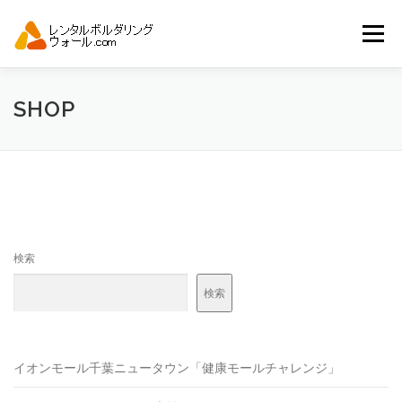
コ
ン
メニュー
テ
ン
ツ
へ
トップ
自動見積り
商品一覧
SHOP
ス
キ
ッ
プ
アーバンスポーツイベント.JP
検索
検索
イオンモール千葉ニュータウン「健康モールチャレンジ」