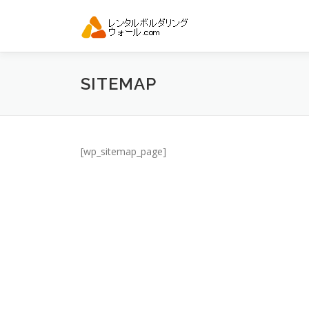
コ
ン
テ
ン
ツ
SITEMAP
へ
ス
キ
ッ
プ
[wp_sitemap_page]