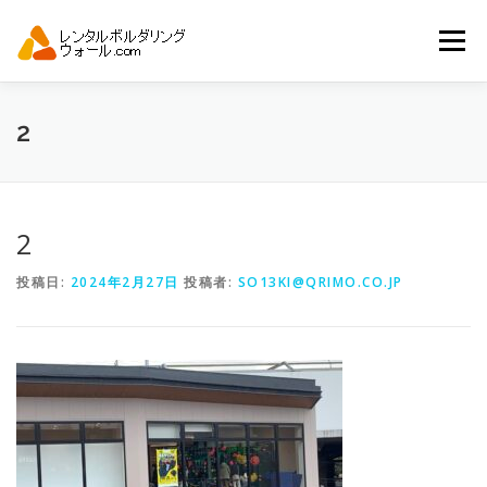
コ
ン
メニュー
テ
ン
ツ
へ
トップ
自動見積り
商品一覧
2
ス
キ
ッ
プ
アーバンスポーツイベント.JP
2
投稿日:
2024年2月27日
投稿者:
SO13KI@QRIMO.CO.JP