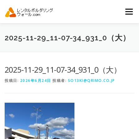
コ
ン
メニュー
テ
ン
ツ
へ
トップ
自動見積り
商品一覧
2025-11-29_11-07-34_931_0（大）
ス
キ
ッ
プ
アーバンスポーツイベント.JP
2025-11-29_11-07-34_931_0（大）
投稿日:
2026年6月24日
投稿者:
SO13KI@QRIMO.CO.JP