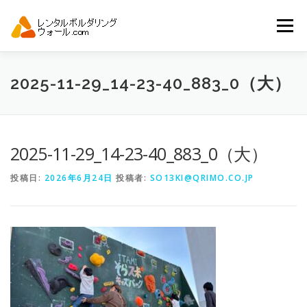
コ
ン
メニュー
テ
ン
ツ
へ
トップ
自動見積り
商品一覧
2025-11-29_14-23-40_883_0（大）
ス
キ
ッ
プ
アーバンスポーツイベント.JP
2025-11-29_14-23-40_883_0（大）
投稿日:
2026年6月24日
投稿者:
SO13KI@QRIMO.CO.JP