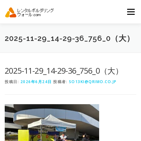
コ
ン
メニュー
テ
ン
ツ
へ
トップ
自動見積り
商品一覧
2025-11-29_14-29-36_756_0（大）
ス
キ
ッ
プ
アーバンスポーツイベント.JP
2025-11-29_14-29-36_756_0（大）
投稿日:
2026年6月24日
投稿者:
SO13KI@QRIMO.CO.JP