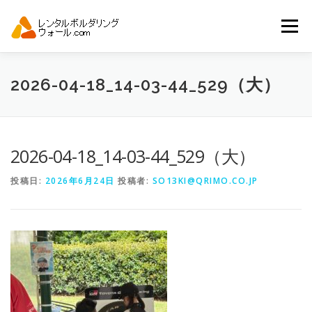
コ
ン
メニュー
テ
ン
ツ
へ
トップ
自動見積り
商品一覧
2026-04-18_14-03-44_529（大）
ス
キ
ッ
プ
アーバンスポーツイベント.JP
2026-04-18_14-03-44_529（大）
投稿日:
2026年6月24日
投稿者:
SO13KI@QRIMO.CO.JP