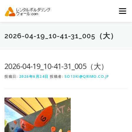
コ
ン
メニュー
テ
ン
ツ
へ
トップ
自動見積り
商品一覧
2026-04-19_10-41-31_005（大）
ス
キ
ッ
プ
アーバンスポーツイベント.JP
2026-04-19_10-41-31_005（大）
投稿日:
2026年6月24日
投稿者:
SO13KI@QRIMO.CO.JP