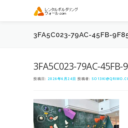
コ
ン
テ
ン
ツ
3FA5C023-79AC-45FB-9F8
へ
ス
キ
ッ
プ
3FA5C023-79AC-45FB-
投稿日:
2026年6月24日
投稿者:
SO13KI@QRIMO.CO