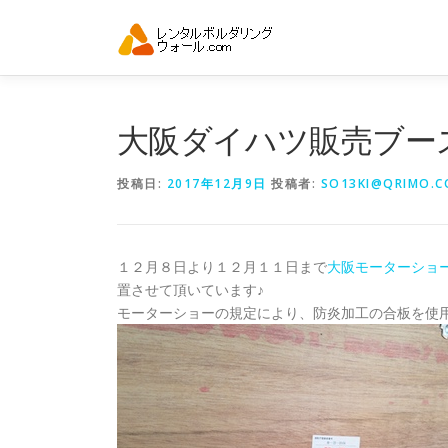
コ
ン
テ
ン
ツ
へ
大阪ダイハツ販売ブー
ス
キ
投稿日:
2017年12月9日
投稿者:
SO13KI@QRIMO.CO
ッ
プ
１２月８日より１２月１１日まで
大阪モーターショ
置させて頂いています♪
モーターショーの規定により、防炎加工の合板を使