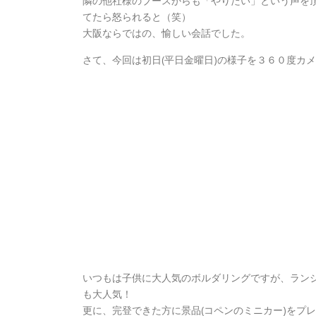
隣の他社様のブースからも「やりたい」という声を頂
てたら怒られると（笑）
大阪ならではの、愉しい会話でした。
さて、今回は初日(平日金曜日)の様子を３６０度カ
いつもは子供に大人気のボルダリングですが、ランジ
も大人気！
更に、完登できた方に景品(コペンのミニカー)をプ