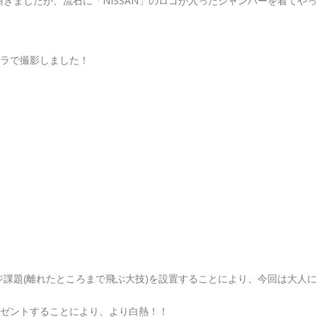
きましたが、流石に「NISSAN」のロゴが入ったジャンバーを着てやっ
メラで撮影しました！
課題(離れたところまで飛ぶ大技)を設置することにより、今回は大人に
レゼントすることにより、より白熱！！