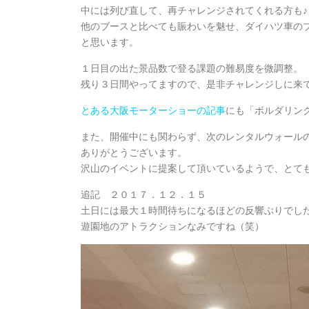
中には列び直して、再チャレンジされてくれる方も♪
他のブースと比べても賑わいを魅せ、ダイハツ車の
と思います。
１日目の出た景品数で登る課題の難易度を微調整。
残り３日間やってますので、是非チャレンジしに来て
とある大阪モーターショーの記事
にも「ボルダリン
また、開催中にも関わらず、次のレンタルウォール
ありがとうございます。
沢山のイベントに提案して頂いているようで、とても
追記 ２０１７．１２．１５
土日には最大１時間待ちになるほどの反響ぶりでした
遊園地のアトラクションなみですね（笑）