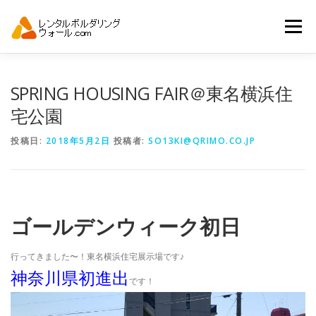
コ
ン
メニュー
テ
ン
ツ
へ
トップ
自動見積り
商品一覧
SPRING HOUSING FAIR＠東名横浜住
ス
キ
宅公園
ッ
プ
アーバンスポーツイベント.JP
投稿日:
2018年5月2日
投稿者:
SO13KI@QRIMO.CO.JP
ゴールデンウィーク初日
行ってきました〜！東名横浜住宅展示場です♪
神奈川県初進出
です！