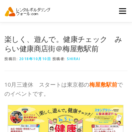
コ
ン
メニュー
テ
ン
ツ
へ
トップ
自動見積り
商品一覧
楽しく、遊んで。健康チェック み
ス
キ
らい健康商店街＠梅屋敷駅前
ッ
プ
アーバンスポーツイベント.JP
投稿日:
2018年10月10日
投稿者:
SHIRAI
10月三連休 スタートは東京都の
梅屋敷駅前
で
のイベントです。