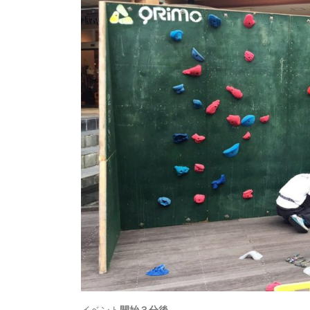
イベント
開始３分後
。