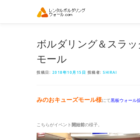
コ
ン
テ
ン
ツ
へ
ボルダリング＆スラッ
ス
キ
モール
ッ
プ
投稿日:
2018年10月15日
投稿者:
SHIRAI
みのおキューズモール様
にて
黒板ウォール
こちらがイベント
開始前
の様子。