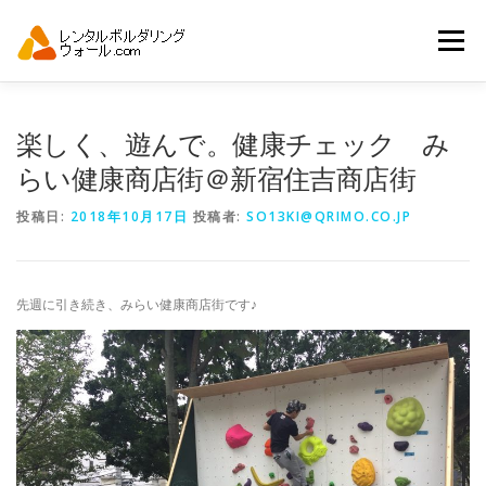
コ
ン
メニュー
テ
ン
ツ
へ
トップ
自動見積り
商品一覧
楽しく、遊んで。健康チェック み
ス
キ
らい健康商店街＠新宿住吉商店街
ッ
プ
アーバンスポーツイベント.JP
投稿日:
2018年10月17日
投稿者:
SO13KI@QRIMO.CO.JP
先週に引き続き、みらい健康商店街です♪