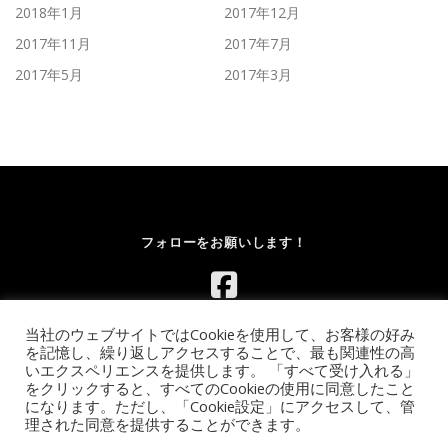
2018年1月
2017年12月
2017年11月
2017年7月
2017年5月
2017年3月
フォローをお願いします！
当社のウェブサイトではCookieを使用して、お客様の好み
を記憶し、繰り返しアクセスすることで、最も関連性の高
いエクスペリエンスを提供します。 「すべて受け入れる」
をクリックすると、すべてのCookieの使用に同意したこと
になります。ただし、「Cookie設定」にアクセスして、管
Copyright © 2026 レンタルボルダリングウォール.com｜イベント
理された同意を提供することができます。
向け移動式ウォールのレンタル【全国対応】
–
OnePress
theme