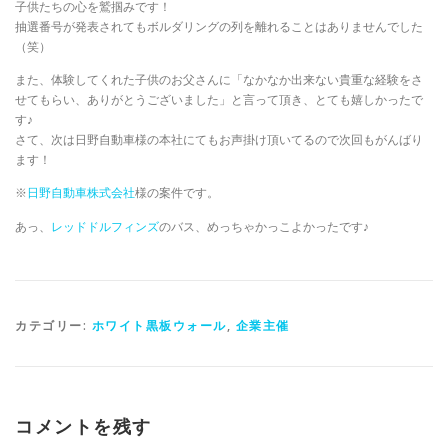
子供たちの心を鷲掴みです！
抽選番号が発表されてもボルダリングの列を離れることはありませんでした
（笑）
また、体験してくれた子供のお父さんに「なかなか出来ない貴重な経験をさ
せてもらい、ありがとうございました」と言って頂き、とても嬉しかったで
す♪
さて、次は日野自動車様の本社にてもお声掛け頂いてるので次回もがんばり
ます！
※
日野自動車株式会社
様の案件です。
あっ、
レッドドルフィンズ
のバス、めっちゃかっこよかったです♪
カテゴリー:
ホワイト黒板ウォール
,
企業主催
コメントを残す