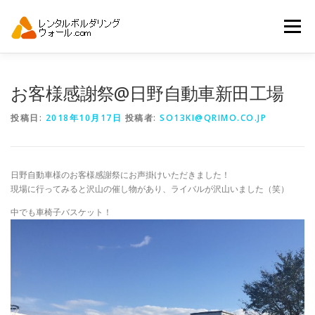
コ
ン
メニュー
テ
ン
ツ
へ
トップ
自動見積り
商品一覧
お客様感謝祭@日野自動車新田工場
ス
キ
投稿日:
2018年10月17日
投稿者:
SO13KI@QRIMO.CO.JP
ッ
プ
アーバンスポーツイベント.JP
日野自動車様のお客様感謝祭にお声掛けいただきました！
現場に行ってみると沢山の催し物があり、ライバルが沢山いました（笑）
中でも車椅子バスケット！