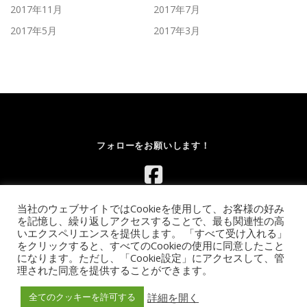
2017年11月
2017年7月
2017年5月
2017年3月
フォローをお願いします！
当社のウェブサイトではCookieを使用して、お客様の好み
を記憶し、繰り返しアクセスすることで、最も関連性の高
いエクスペリエンスを提供します。 「すべて受け入れる」
をクリックすると、すべてのCookieの使用に同意したこと
になります。ただし、「Cookie設定」にアクセスして、管
Copyright © 2026 レンタルボルダリングウォール.com｜イベント
理された同意を提供することができます。
向け移動式ウォールのレンタル【全国対応】
–
OnePress
theme
by FameThemes
詳細を開く
全てのクッキーを許可する