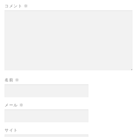
コメント
※
名前
※
メール
※
サイト