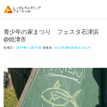
コ
ン
テ
ン
ツ
へ
トップ
自動見積り
商品一覧
アーバンスポーツイベン
青少年の家まつり フェスタ石津浜
ス
キ
@焼津市
ッ
プ
投稿日:
2019年12月15日
投稿者:
SO13KI@QRIMO.CO.JP