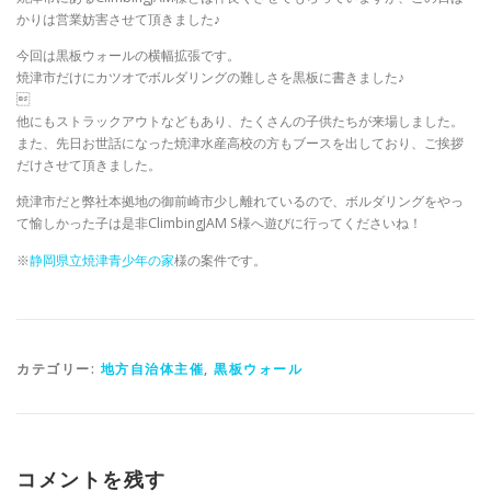
かりは営業妨害させて頂きました♪
今回は黒板ウォールの横幅拡張です。
焼津市だけにカツオでボルダリングの難しさを黒板に書きました♪

他にもストラックアウトなどもあり、たくさんの子供たちが来場しました。
また、先日お世話になった焼津水産高校の方もブースを出しており、ご挨拶
だけさせて頂きました。
焼津市だと弊社本拠地の御前崎市少し離れているので、ボルダリングをやっ
て愉しかった子は是非ClimbingJAM S様へ遊びに行ってくださいね！
※
静岡県立焼津青少年の家
様の案件です。
カテゴリー:
地方自治体主催
,
黒板ウォール
コメントを残す