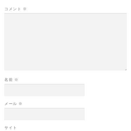
コメント
※
名前
※
メール
※
サイト