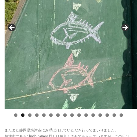
0
1
2
3
4
5
6
またまた静岡県焼津市にお呼ばれしていただき行ってまいりました。
焼津市にあるClimbingJAM様とは仲良くさせてもらっていますが、この日ば