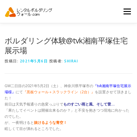
コ
ン
メニュー
テ
ン
ツ
へ
トップ
自動見積り
商品一覧
ボルダリング体験@tvk湘南平塚住宅
ス
キ
展示場
ッ
プ
アーバンスポーツイベント.JP
投稿日:
2021年5月6日
投稿者:
SHIRAI
GW二日目の2021年5月2日（土）、神奈川県平塚市の
『tvk湘南平塚住宅展示
場様』
にて
『黒板ウォール＋スラックライン（2台）』
を設置させて頂きまし
た！
前日は天気予報通りの急変っぷりで
ものすごい雨と風、そして雷…
「果たしてイベントは開催出来るのか？」と不安を抱きつつ現地に向かった
のでした。
が、一夜明けると
抜けるような青空！
眩しくて目が潰れるところでした。