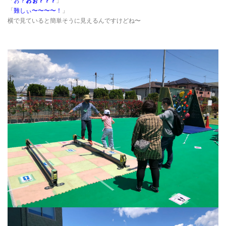
「
お？
おぉ？？？
」
「
難しぃ〜〜〜〜！
」
横で見ていると簡単そうに見えるんですけどね〜