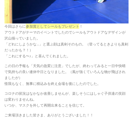
今回はさらに
参加賞としてシールもプレゼント
！
アウトドアがテーマのイベントでしたのでシールもアウトドアなデザインが
沢山揃っていました。
「どれにしようかな…」と選ぶ顔は真剣そのもの。（登ってるときよりも真剣
だったかも？！）
「これにする〜♪」と喜んでくれました。
この日の予報も「天気の急変に注意」でしたが、終わってみると一日中快晴
で気持ちの良い連休中日となりました。（風が強くていろんな物が飛ばされ
ましたが）
怪我もなく、無事に積込みを終え会場を後にしたのでした。
コロナの状況はなかなか改善しませんが、楽しそうにはしゃぐ子供達の笑顔
は変わりませんね。
いつか、マスクを外して再開出来ることを信じて。
ご来場頂きました皆さま、ありがとうございました！！