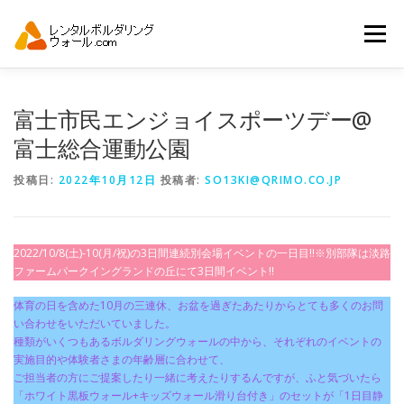
コ
ン
メニュー
テ
ン
ツ
へ
トップ
自動見積り
商品一覧
富士市民エンジョイスポーツデー@
ス
キ
富士総合運動公園
ッ
プ
アーバンスポーツイベント.JP
投稿日:
2022年10月12日
投稿者:
SO13KI@QRIMO.CO.JP
2022/10/8(土)-10(月/祝)の3日間連続別会場イベントの一日目!!※別部隊は淡路
ファームパークイングランドの丘にて3日間イベント!!
体育の日を含めた10月の三連休、お盆を過ぎたあたりからとても多くのお問
い合わせをいただいていました。
種類がいくつもあるボルダリングウォールの中から、それぞれのイベントの
実施目的や体験者さまの年齢層に合わせて、
ご担当者の方にご提案したり一緒に考えたりするんですが、ふと気づいたら
「ホワイト黒板ウォール+キッズウォール滑り台付き」のセットが「1日目静