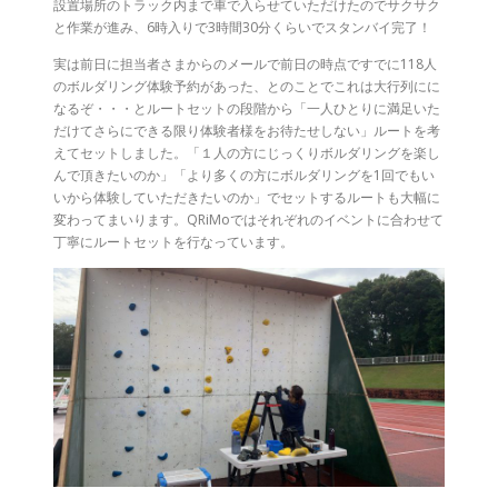
設置場所のトラック内まで車で入らせていただけたのでサクサク
と作業が進み、6時入りで3時間30分くらいでスタンバイ完了！
実は前日に担当者さまからのメールで前日の時点ですでに118人
のボルダリング体験予約があった、とのことでこれは大行列にに
なるぞ・・・とルートセットの段階から「一人ひとりに満足いた
だけてさらにできる限り体験者様をお待たせしない」ルートを考
えてセットしました。「１人の方にじっくりボルダリングを楽し
んで頂きたいのか」「より多くの方にボルダリングを1回でもい
いから体験していただきたいのか」でセットするルートも大幅に
変わってまいります。QRiMoではそれぞれのイベントに合わせて
丁寧にルートセットを行なっています。