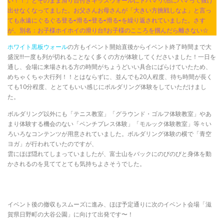
い！！」とそのまま滑り台付きキッズウォールにドハマリ!沼にハマって抜け
出せなくなってました。お父さんお母さんが「大きい方挑戦しなよ」と言っ
ても永遠にぐるぐる登る⇨滑る⇨登る⇨滑る⇨を繰り返されていました。さす
が、別名：お子様ホイホイの滑り台!!お子様のこころを掴んだら離さない☆
ホワイト黒板ウォール
の方もイベント開始直後からイベント終了時間まで大
盛況!!!一度も列が切れることなく多くの方が体験してくださいました！一日を
通し、会場に来場される方の時間がちょうどいい具合にばらけていたため、
めちゃくちゃ大行列！！とはならずに、並んでも20人程度、待ち時間が長く
ても10分程度、ととてもいい感じにボルダリング体験をしていただけまし
た。
ボルダリング以外にも「テニス教室」「グラウンド・ゴルフ体験教室」やあ
まり体験する機会のない「ベンチプレス体験」「モルック体験教室」等々い
ろいろなコンテンツが用意されていました。ボルダリング体験の横で「青空
ヨガ」が行われていたのですが、
雲にほぼ隠れてしまっていましたが、富士山をバックにのびのびと身体を動
かされるのを見ててとても気持ちよさそうでした。
イベント後の撤収もスムーズに進み、ほぼ予定通りに次のイベント会場「滋
賀県日野町の大谷公園」に向けて出発です〜！