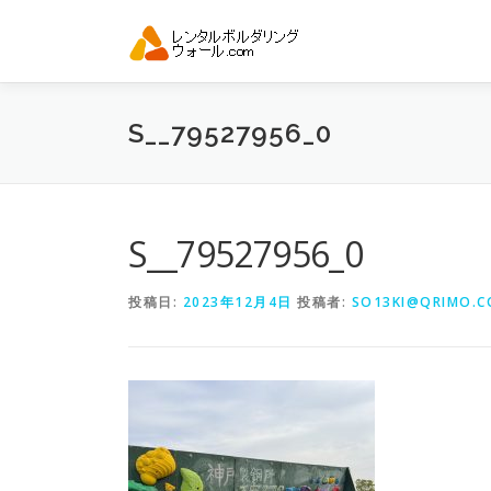
コ
ン
テ
ン
ツ
S__79527956_0
へ
ス
キ
ッ
プ
S__79527956_0
投稿日:
2023年12月4日
投稿者:
SO13KI@QRIMO.CO