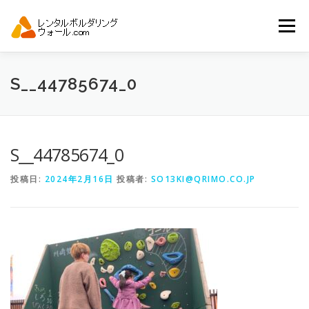
コ
ン
メニュー
テ
ン
ツ
へ
トップ
自動見積り
商品一覧
S__44785674_0
ス
キ
ッ
プ
アーバンスポーツイベント.JP
S__44785674_0
投稿日:
2024年2月16日
投稿者:
SO13KI@QRIMO.CO.JP