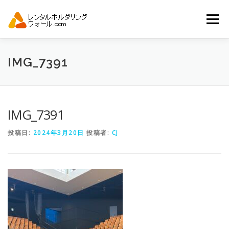
コ
ン
メニュー
テ
ン
ツ
へ
トップ
自動見積り
商品一覧
IMG_7391
ス
キ
ッ
プ
アーバンスポーツイベント.JP
IMG_7391
投稿日:
2024年3月20日
投稿者:
CJ