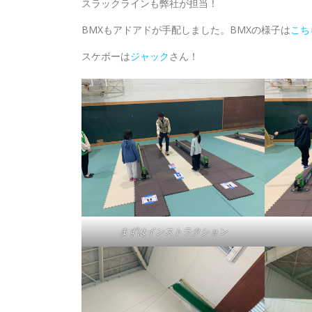
スラックラインも弊社が担当！
BMXもアドアドが手配しました。BMXの様子は
こち
スケボーは
ジャック
さん！
まずはインストラクション