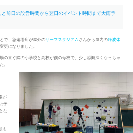
んと前日の設営時間から翌日のイベント時間まで大雨予
！
とで、急遽場所が屋外の
サーフスタジアム
さんから屋内の
静波体
変更になりました。
場の直ぐ隣の小学校と高校が僕の母校で、少し感慨深くなっちゃ
た。
場が
の予
とな
験も