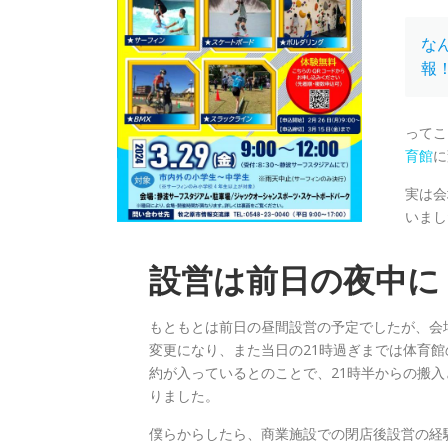
な
報
ってこ
育館
に
実は会
いまし
設営は前日の夜中に
もともとは前日の昼間設営の予定でしたが、会
変更になり、また当日の21時過ぎまでは体育館
約が入っているとのことで、21時半からの搬入
りました。
僕らからしたら、商業施設での閉店後設営の経