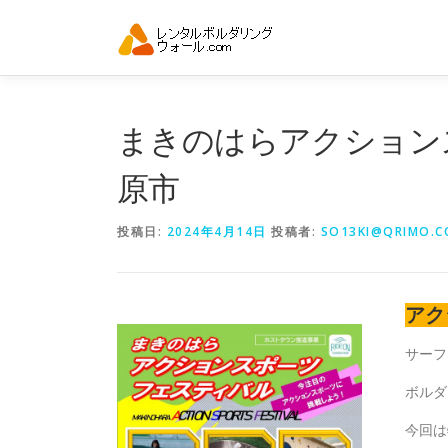
コ
ン
テ
ン
ツ
へ
まきのはらアクション
ス
キ
原市
ッ
プ
投稿日:
2024年4月14日
投稿者:
SO13KI@QRIMO.CO
アク
サーフ
ボルダ
今回は