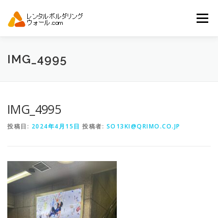
コ
ン
メニュー
テ
ン
ツ
へ
トップ
自動見積り
商品一覧
IMG_4995
ス
キ
ッ
プ
アーバンスポーツイベント.JP
IMG_4995
投稿日:
2024年4月15日
投稿者:
SO13KI@QRIMO.CO.JP