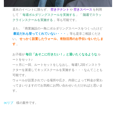
週末のイベントに限らず、
空きテナント
や
空きスペース
を利用
して「
毎週ボルダリングスクールを実施する
」「
隔週でスラッ
クラインスクールを実施する
」等も可能です。
また、「商業施設の一角にボルダリングスペースをつくったけど
最近だれも登ってくれていない・・・
」等も是非ご相談くださ
い。
せっかく設置したウォール、有効活用のお手伝いをいたしま
す
。
お子様が
毎日「あそこに行きたい！」と通いたくなるような
ル
ートをセット♪
一ヶ月に一回、ルートセットをしなおし、毎週1,2回インストラ
クターを派遣してキッズスクールを実施する・・・なんてことも
可能です。
ウォールが設置されている場所や広さ、内容によって料金が変わ
ってまいりますのでお気軽にお問い合わせいただければと思いま
す。
㈱リブ
様の案件です。