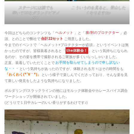
ステージには誰でも
こういうのを見ると、登山した
弾いてOKなグランドピアノ
くなりますね♪
が！
今回はどちらのコンテンツも「
ヘルメット
」と「
膝/肘のプロテクター
」必
須、とのことで弊社で
合計22セット
ご用意しました。
今までのイベントで「ヘルメット+プロテクターが必須」というイベントは無
かったのですが、皆様装着されると「
the体験会！
」という気持ちになられ
るのか、その姿を携帯で撮影されるご家族が多くいらっしゃいました。
正直、装着していただくことで
お手間を取らせてしまうので申し訳ない
な・・・
という気持ちがあったのですが、体験される方々はその時間をも
「わくわく(*´∀｀*)」
という様子で楽しんでくださっており、そんな姿を見
て新しい発見をしたような気持ちになりました。
ボルダリング/スラックラインの他にはモルック体験会やカレースパイス調合
ワークショップが開催されていました。
(どうりで１日中カレーのいい香りがするわけです♪)