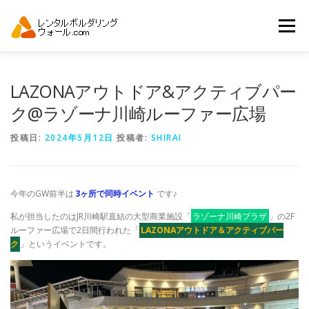
コ
ン
メニュー
テ
ン
ツ
へ
トップ
自動見積り
商品一覧
LAZONAアウトドア&アクティブパー
ス
キ
ク@ラゾーナ川崎ルーファー広場
ッ
プ
アーバンスポーツイベント.JP
投稿日:
2024年5月12日
投稿者:
SHIRAI
今年のGW前半は
3ヶ所で同時イベント
です♪
私が担当したのはJR川崎駅直結の大型商業施設「
ラゾーナ川崎プラザ
」の2F
ルーファー広場で2日間行われた「
LAZONAアウトドア＆アクティブパー
ク
」というイベントです。