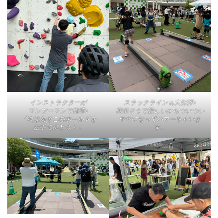
インストラクターが
スラックラインも大好評♪
マンツーマンで指導♪
簡単そうで難しいからついつい
「次はあそこのホールドを
ヤケになってハマっちゃいま
左手て持とう！」
す。