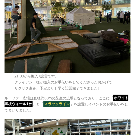
21:00から搬入+設営です。
クライアント様が搬入のお手伝いをしてくださったおかげで
サクサク進み、予定よりも早く設営完了できました♪
ルーファー広場は直径約60mの芝生の広場となっており、ここに「
ホワイト
黒板ウォール1台
」と「
スラックライン
」を設置しイベントのお手伝いをし
てまいりました。