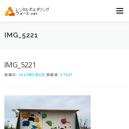
コ
ン
メニュー
テ
ン
ツ
へ
トップ
自動見積り
商品一覧
IMG_5221
ス
キ
ッ
プ
アーバンスポーツイベント.JP
IMG_5221
投稿日:
2024年5月4日
投稿者:
STAFF