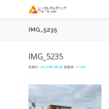
コ
ン
テ
ン
ツ
IMG_5235
へ
ス
キ
ッ
プ
IMG_5235
投稿日:
2024年5月6日
投稿者:
STAFF